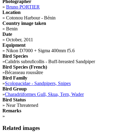
Photographer
»
Bruno PORTIER
Location
»
Cotonou Harbour - Bénin
Country image taken
»
Benin
Date
»
October, 2011
Equipment
»
Nikon D7000 + Sigma 400mm f5.6
Bird Species
»
Calidris subruficollis - Buff-breasted Sandpiper
Bird Species (French)
»
Bécasseau roussâtre
Bird Family
»
Scolopacidae - Sandpipers, Snipes
Bird Group
»
Charadriiformes Gull, Skua, Tern, Wader
Bird Status
»
Near Threatened
Remarks
»
Related images