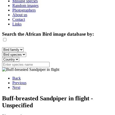
Missing species
Random images
Photographers
About us
Contact
Links
Search the African Bird image database by:
Back
Previous
Next
Buff-breasted Sandpiper in flight -
Unspecified