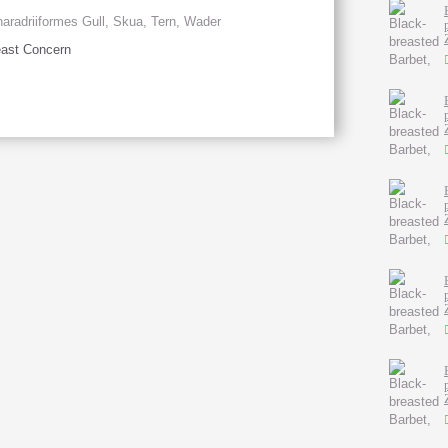
aradriiformes Gull, Skua, Tern, Wader
ast Concern