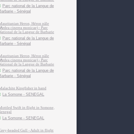
Parc national de la Langue de
Barbarie - Sénégal
Mauritanian Heron, Héron pâle
(Ardea cinerea monicae) - Parc
National de la Langue de Barbarie
Parc national de la Langue de
Barbarie - Sénégal
Mauritanian Heron, Héron pâle
(Ardea cinerea monicae) - Parc
National de la Langue de Barbarie
Parc national de la Langue de
Barbarie - Sénégal
Malachite Kingfisher in hand
La Somone - SENEGAL
Mottled Swift in flight in Somone,
Senegal
La Somone - SENEGAL
Grey-headed Gull - Adult in flight