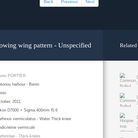
Back
Previous
Next
owing wing pattern - Unspecified
Related
runo PORTIER
tonou harbour - Benin
enin
tober, 2011
ikon D7000 + Sigma 400mm f5.6
rhinus vermiculatus - Water Thick-knee
edicnème vermiculé
rhinidae - Thick-knees