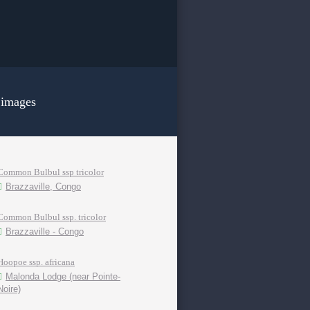
 images
Common Bulbul ssp tricolor
Brazzaville, Congo
Common Bulbul ssp. tricolor
Brazzaville - Congo
Hoopoe ssp. africana
Malonda Lodge (near Pointe-
Noire)