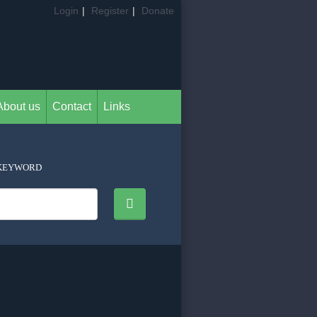
Login
|
Register
|
Donate
About us
Contact
Links
KEYWORD