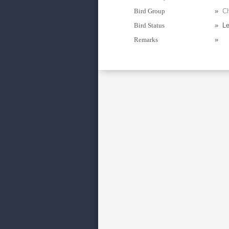
Bird Group
»
Ch
Bird Status
»
Le
Remarks
»