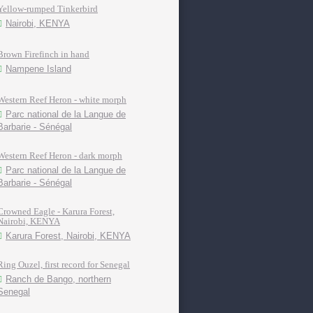
Yellow-rumped Tinkerbird
Nairobi, KENYA
Brown Firefinch in hand
Nampene Island
Western Reef Heron - white morph
Parc national de la Langue de
Barbarie - Sénégal
Western Reef Heron - dark morph
Parc national de la Langue de
Barbarie - Sénégal
Crowned Eagle - Karura Forest,
Nairobi, KENYA
Karura Forest, Nairobi, KENYA
Ring Ouzel, first record for Senegal
Ranch de Bango, northern
Senegal