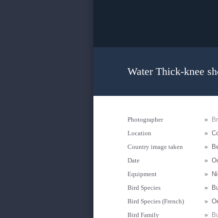
Water Thick-knee sh
Photographer
»
B
Location
»
Co
Country image taken
»
B
Date
»
Oc
Equipment
»
N
Bird Species
»
Bu
Bird Species (French)
»
O
Bird Family
»
Bu