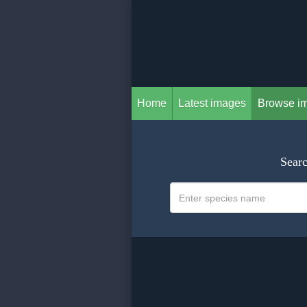
Home
Latest images
Browse i
Searc