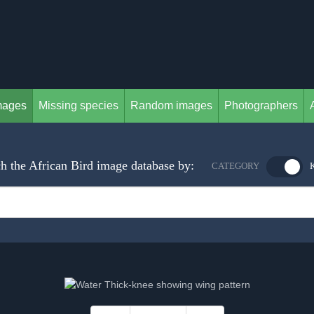
mages
Missing species
Random images
Photographers
h the African Bird image database by:
CATEGORY