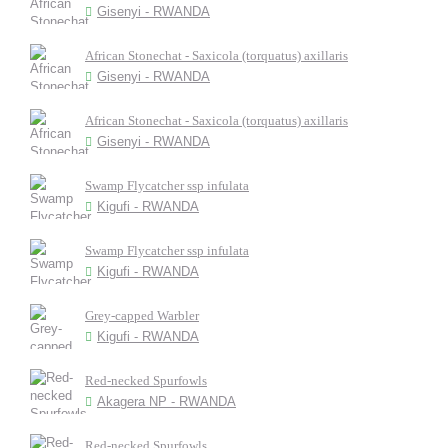
Gisenyi - RWANDA
African Stonechat - Saxicola (torquatus) axillaris
Gisenyi - RWANDA
African Stonechat - Saxicola (torquatus) axillaris
Gisenyi - RWANDA
Swamp Flycatcher ssp infulata
Kigufi - RWANDA
Swamp Flycatcher ssp infulata
Kigufi - RWANDA
Grey-capped Warbler
Kigufi - RWANDA
Red-necked Spurfowls
Akagera NP - RWANDA
Red-necked Spurfowls