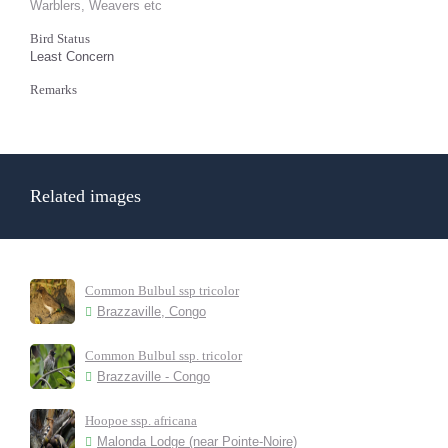
Warblers, Weavers etc
Bird Status
Least Concern
Remarks
Related images
Common Bulbul ssp tricolor
Brazzaville, Congo
Common Bulbul ssp. tricolor
Brazzaville - Congo
Hoopoe ssp. africana
Malonda Lodge (near Pointe-Noire)