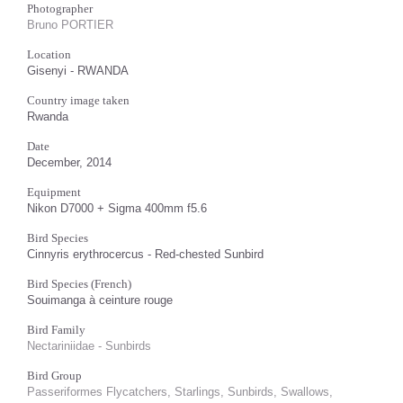
Photographer
Bruno PORTIER
Location
Gisenyi - RWANDA
Country image taken
Rwanda
Date
December, 2014
Equipment
Nikon D7000 + Sigma 400mm f5.6
Bird Species
Cinnyris erythrocercus - Red-chested Sunbird
Bird Species (French)
Souimanga à ceinture rouge
Bird Family
Nectariniidae - Sunbirds
Bird Group
Passeriformes Flycatchers, Starlings, Sunbirds, Swallows,