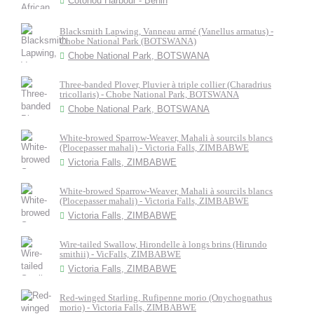
Cotonou Harbour - Bénin
Blacksmith Lapwing, Vanneau armé (Vanellus armatus) -
Chobe National Park (BOTSWANA)
Chobe National Park, BOTSWANA
Three-banded Plover, Pluvier à triple collier (Charadrius
tricollaris) - Chobe National Park, BOTSWANA
Chobe National Park, BOTSWANA
White-browed Sparrow-Weaver, Mahali à sourcils blancs
(Plocepasser mahali) - Victoria Falls, ZIMBABWE
Victoria Falls, ZIMBABWE
White-browed Sparrow-Weaver, Mahali à sourcils blancs
(Plocepasser mahali) - Victoria Falls, ZIMBABWE
Victoria Falls, ZIMBABWE
Wire-tailed Swallow, Hirondelle à longs brins (Hirundo
smithii) - VicFalls, ZIMBABWE
Victoria Falls, ZIMBABWE
Red-winged Starling, Rufipenne morio (Onychognathus
morio) - Victoria Falls, ZIMBABWE