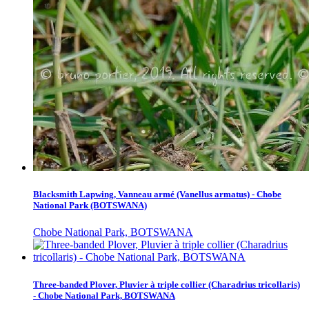
Blacksmith Lapwing, Vanneau armé (Vanellus armatus) - Chobe
National Park (BOTSWANA)
Chobe National Park, BOTSWANA
Three-banded Plover, Pluvier à triple collier (Charadrius tricollaris)
- Chobe National Park, BOTSWANA