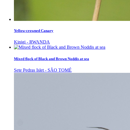
Yellow-crowned Canary
Kinigi - RWANDA
Mixed flock of Black and Brown Noddis at sea
Sete Pedras Islet - SÃO TOMÉ