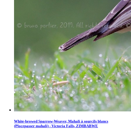
White-browed Sparrow-Weaver, Mahali à sourcils blancs
(Plocepasser mahali) - Victoria Falls, ZIMBABWE