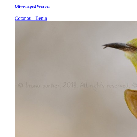
Olive-naped Weaver
Cotonou - Benin