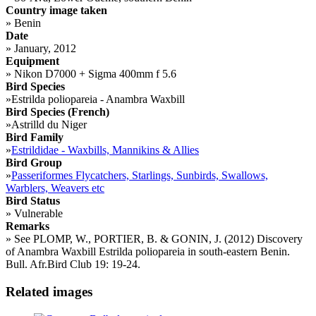
Country image taken
»
Benin
Date
»
January, 2012
Equipment
»
Nikon D7000 + Sigma 400mm f 5.6
Bird Species
»
Estrilda poliopareia - Anambra Waxbill
Bird Species (French)
»
Astrilld du Niger
Bird Family
»
Estrildidae - Waxbills, Mannikins & Allies
Bird Group
»
Passeriformes Flycatchers, Starlings, Sunbirds, Swallows,
Warblers, Weavers etc
Bird Status
»
Vulnerable
Remarks
»
See PLOMP, W., PORTIER, B. & GONIN, J. (2012) Discovery
of Anambra Waxbill Estrilda poliopareia in south-eastern Benin.
Bull. Afr.Bird Club 19: 19-24.
Related images