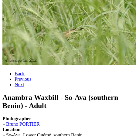
Back
Previous
Next
Anambra Waxbill - So-Ava (southern
Benin) - Adult
Photographer
»
Bruno PORTIER
Location
»
So-Ava, Lower Ouémé, southern Benin