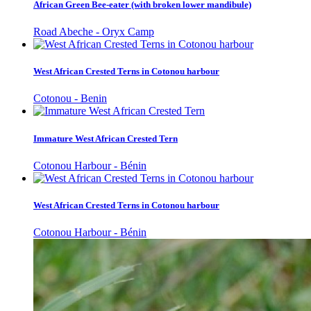
African Green Bee-eater (with broken lower mandibule)
Road Abeche - Oryx Camp
West African Crested Terns in Cotonou harbour
Cotonou - Benin
Immature West African Crested Tern
Cotonou Harbour - Bénin
West African Crested Terns in Cotonou harbour
Cotonou Harbour - Bénin