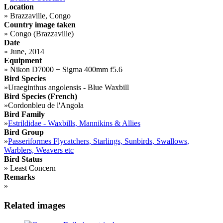
Location
»
Brazzaville, Congo
Country image taken
»
Congo (Brazzaville)
Date
»
June, 2014
Equipment
»
Nikon D7000 + Sigma 400mm f5.6
Bird Species
»
Uraeginthus angolensis - Blue Waxbill
Bird Species (French)
»
Cordonbleu de l'Angola
Bird Family
»
Estrildidae - Waxbills, Mannikins & Allies
Bird Group
»
Passeriformes Flycatchers, Starlings, Sunbirds, Swallows,
Warblers, Weavers etc
Bird Status
»
Least Concern
Remarks
»
Related images