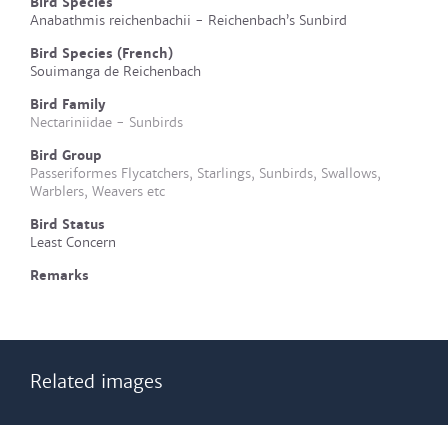
Bird Species
Anabathmis reichenbachii - Reichenbach’s Sunbird
Bird Species (French)
Souimanga de Reichenbach
Bird Family
Nectariniidae - Sunbirds
Bird Group
Passeriformes Flycatchers, Starlings, Sunbirds, Swallows,
Warblers, Weavers etc
Bird Status
Least Concern
Remarks
Related images