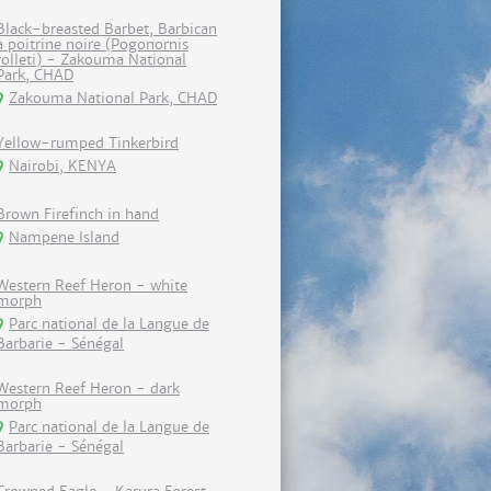
Black-breasted Barbet, Barbican
à poitrine noire (Pogonornis
rolleti) - Zakouma National
Park, CHAD
Zakouma National Park, CHAD
Yellow-rumped Tinkerbird
Nairobi, KENYA
Brown Firefinch in hand
Nampene Island
Western Reef Heron - white
morph
Parc national de la Langue de
Barbarie - Sénégal
Western Reef Heron - dark
morph
Parc national de la Langue de
Barbarie - Sénégal