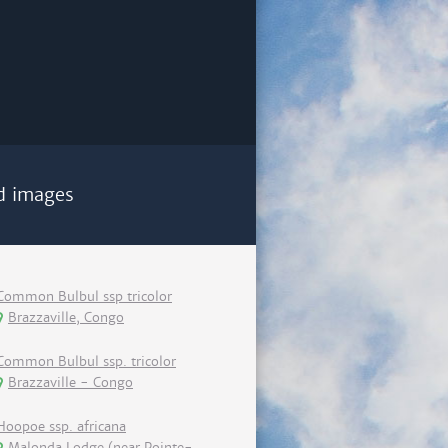
d images
Common Bulbul ssp tricolor
Brazzaville, Congo
Common Bulbul ssp. tricolor
Brazzaville - Congo
Hoopoe ssp. africana
Malonda Lodge (near Pointe-