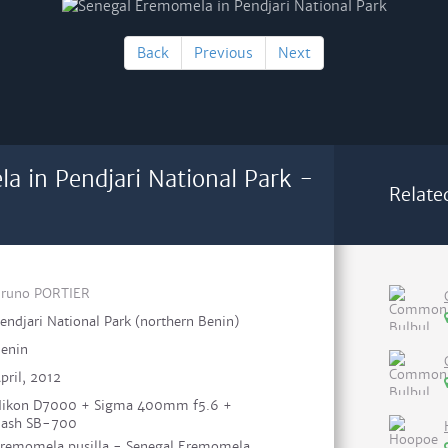
Back
Previous
Next
a in Pendjari National Park -
Relate
runo PORTIER
endjari National Park (northern Benin)
enin
pril, 2012
ikon D7000 + Sigma 400mm f5.6 +
lash SB-700
remomela pusilla - Senegal Eremomela