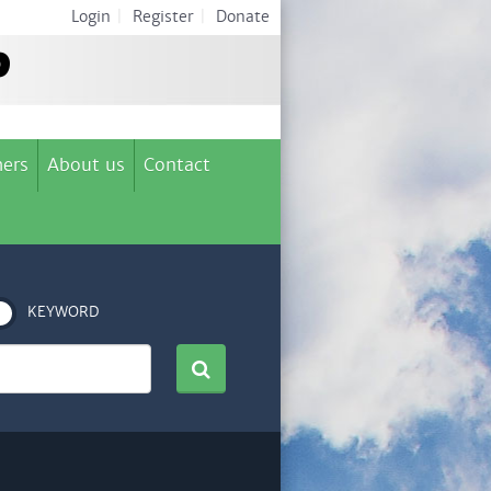
Login
|
Register
|
Donate
ers
About us
Contact
KEYWORD