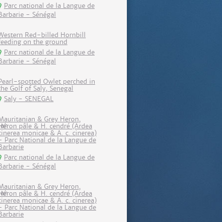
Parc national de la Langue de
Barbarie - Sénégal
Western Red-billed Hornbill
feeding on the ground
Parc national de la Langue de
Barbarie - Sénégal
Pearl-spotted Owlet perched in
the Golf of Saly, Senegal
Saly - SENEGAL
Mauritanian & Grey Heron,
Héron pâle & H. cendré (Ardea
cinerea monicae & A. c. cinerea)
- Parc National de la Langue de
Barbarie
Parc national de la Langue de
Barbarie - Sénégal
Mauritanian & Grey Heron,
Héron pâle & H. cendré (Ardea
cinerea monicae & A. c. cinerea)
- Parc National de la Langue de
Barbarie