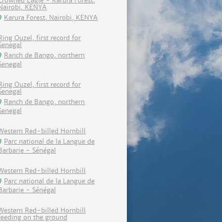
Crowned Eagle - Karura Forest,
Nairobi, KENYA
Karura Forest, Nairobi, KENYA
Ring Ouzel, first record for
Senegal
Ranch de Bango, northern
Senegal
Ring Ouzel, first record for
Senegal
Ranch de Bango, northern
Senegal
Western Red-billed Hornbill
Parc national de la Langue de
Barbarie - Sénégal
Western Red-billed Hornbill
Parc national de la Langue de
Barbarie - Sénégal
Western Red-billed Hornbill
feeding on the ground