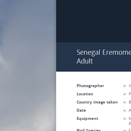
Senegal Eremomel
Adult
Photographer
»
B
Location
»
P
Country image taken
»
B
Date
»
A
Equipment
»
N
f
Bird Species
»
E