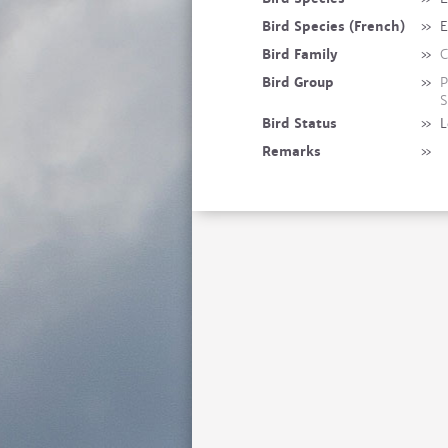
Bird Species (French)
»
E
Bird Family
»
C
Bird Group
»
P
S
Bird Status
»
L
Remarks
»