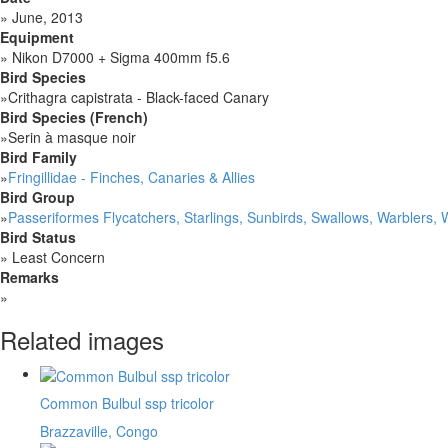
»
June, 2013
Equipment
»
Nikon D7000 + Sigma 400mm f5.6
Bird Species
»
Crithagra capistrata - Black-faced Canary
Bird Species (French)
»
Serin à masque noir
Bird Family
»
Fringillidae - Finches, Canaries & Allies
Bird Group
»
Passeriformes Flycatchers, Starlings, Sunbirds, Swallows, Warblers,
Bird Status
»
Least Concern
Remarks
»
Related images
Common Bulbul ssp tricolor
Brazzaville, Congo