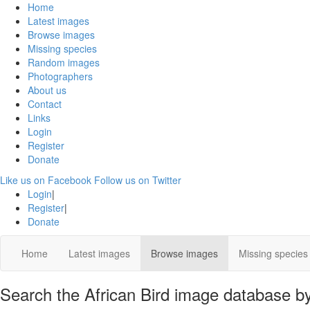
Home
Latest images
Browse images
Missing species
Random images
Photographers
About us
Contact
Links
Login
Register
Donate
Like us on Facebook
Follow us on Twitter
Login
|
Register
|
Donate
Home
Latest images
Browse images
Missing species
Search the African Bird image database by