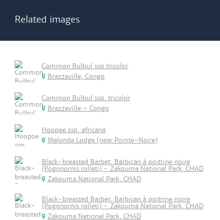
Related images
Common Bulbul ssp tricolor
Brazzaville, Congo
Common Bulbul ssp. tricolor
Brazzaville - Congo
Hoopoe ssp. africana
Malonda Lodge (near Pointe-Noire)
Black-breasted Barbet, Barbican à poitrine noire
(Pogonornis rolleti) - Zakouma National Park, CHAD
Zakouma National Park, CHAD
Black-breasted Barbet, Barbican à poitrine noire
(Pogonornis rolleti) - Zakouma National Park, CHAD
Zakouma National Park, CHAD