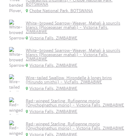
(Charadrius tricollaris) - Chobe National Park,
BOTSWANA
Chobe National Park, BOTSWANA
White-browed Sparrow-Weaver, Mahali à sourcils
blancs (Plocepasser mahali) - Victoria Falls,
ZIMBABWE
Victoria Falls, ZIMBABWE
White-browed Sparrow-Weaver, Mahali à sourcils
blancs (Plocepasser mahali) - Victoria Falls,
ZIMBABWE
Victoria Falls, ZIMBABWE
Wire-tailed Swallow, Hirondelle à longs brins
(Hirundo smithii) - VicFalls, ZIMBABWE
Victoria Falls, ZIMBABWE
Red-winged Starling, Rufipenne morio
(Onychognathus morio) - Victoria Falls, ZIMBABWE
Victoria Falls, ZIMBABWE
Red-winged Starling, Rufipenne morio
(Onychognathus morio) - Victoria Falls, ZIMBABWE
Victoria Falls, ZIMBABWE