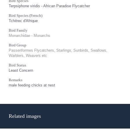
Bird Species
Terpsiphone viridis - African Paradise Flycatcher
Bird Species (French)
Tchitrec d'Afrique
Bird Family
Monarchidae - Monarchs
Bird Group
Passeriformes Flycatchers, Starlings, Sunbirds, Swallows,
Warblers, Weavers etc
Bird Status
Least Concern
Remarks
male feeding chicks at nest
Related images