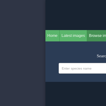
Home
Latest images
Browse i
Searc