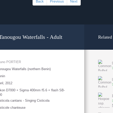
Back
Previous
Next
 Tanougou Waterfalls - Adult
Related
runo PORTIER
nougou Waterfalls (northern Benin)
enin
ril, 2012
kon D7000 + Sigma 400mm f5.6 + flash SB-
00
sticola cantans - Singing Cisticola
sticole chanteuse