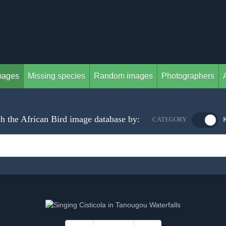
mages
Missing species
Random images
Photographers
h the African Bird image database by:
CATEGORY