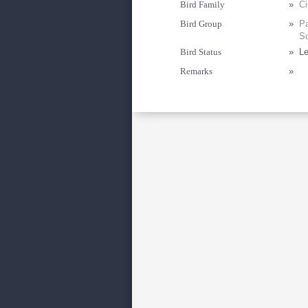
Bird Family
»
Ci
Bird Group
»
Pa
Su
Bird Status
»
Le
Remarks
»