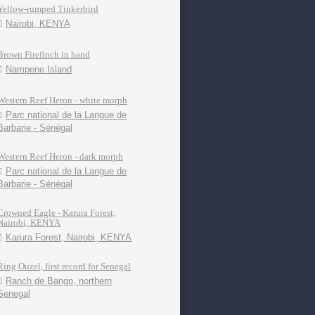
Yellow-rumped Tinkerbird
Nairobi, KENYA
Brown Firefinch in hand
Nampene Island
Western Reef Heron - white morph
Parc national de la Langue de
Barbarie - Sénégal
Western Reef Heron - dark morph
Parc national de la Langue de
Barbarie - Sénégal
Crowned Eagle - Karura Forest,
Nairobi, KENYA
Karura Forest, Nairobi, KENYA
Ring Ouzel, first record for Senegal
Ranch de Bango, northern
Senegal