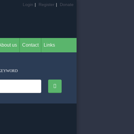
Login
|
Register
|
Donate
About us
Contact
Links
KEYWORD