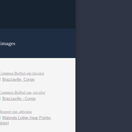
 images
Common Bulbul ssp tricolor
Brazzaville, Congo
Common Bulbul ssp. tricolor
Brazzaville - Congo
Hoopoe ssp. africana
Malonda Lodge (near Pointe-
Noire)