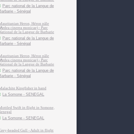
Parc national de la Langue de
Barbarie - Sénégal
Mauritanian Heron, Héron pâle
(Ardea cinerea monicae) - Parc
National de la Langue de Barbarie
Parc national de la Langue de
Barbarie - Sénégal
Mauritanian Heron, Héron pâle
(Ardea cinerea monicae) - Parc
National de la Langue de Barbarie
Parc national de la Langue de
Barbarie - Sénégal
Malachite Kingfisher in hand
La Somone - SENEGAL
Mottled Swift in flight in Somone,
Senegal
La Somone - SENEGAL
Grey-headed Gull - Adult in flight