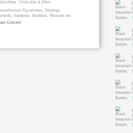
sticolidae - Cisticolas & Allies
sseriformes Flycatchers, Starlings,
nbirds, Swallows, Warblers, Weavers etc
ast Concern