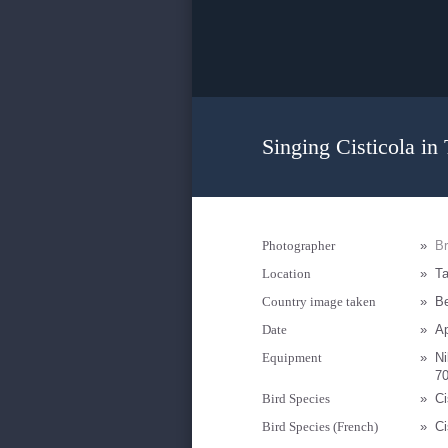
Singing Cisticola in
Photographer
»
B
Location
»
Ta
Country image taken
»
B
Date
»
Ap
Equipment
»
Ni
7
Bird Species
»
Ci
Bird Species (French)
»
Ci