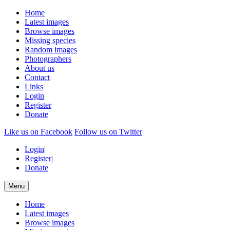
Home
Latest images
Browse images
Missing species
Random images
Photographers
About us
Contact
Links
Login
Register
Donate
Like us on Facebook
Follow us on Twitter
Login
|
Register
|
Donate
Menu
Home
Latest images
Browse images